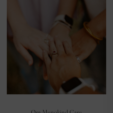
UNCATEGORIZED
Om Menokind Care