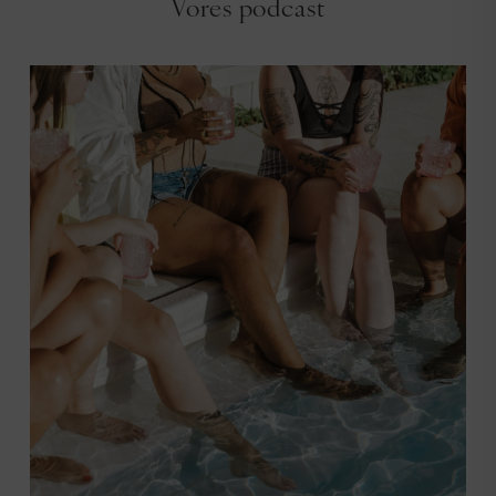
Vores podcast