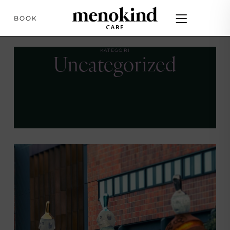
BOOK
KATEGORI
Uncategorized