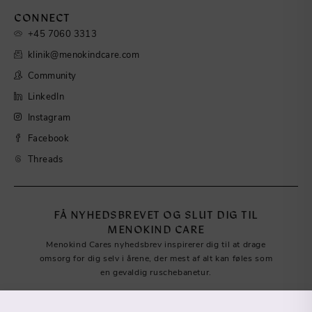
CONNECT
+45 7060 3313
klinik@menokindcare.com
Community
LinkedIn
Instagram
Facebook
Threads
FÅ NYHEDSBREVET OG SLUT DIG TIL
MENOKIND CARE
Menokind Cares nyhedsbrev inspirerer dig til at drage
omsorg for dig selv i årene, der mest af alt kan føles som
en gevaldig ruschebanetur.