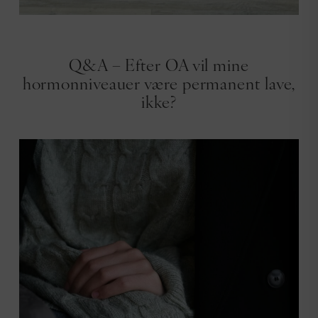
UNCATEGORIZED
Q&A – Efter OA vil mine
hormonniveauer være permanent lave,
ikke?