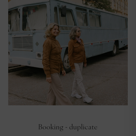
UNCATEGORIZED
Booking - duplicate