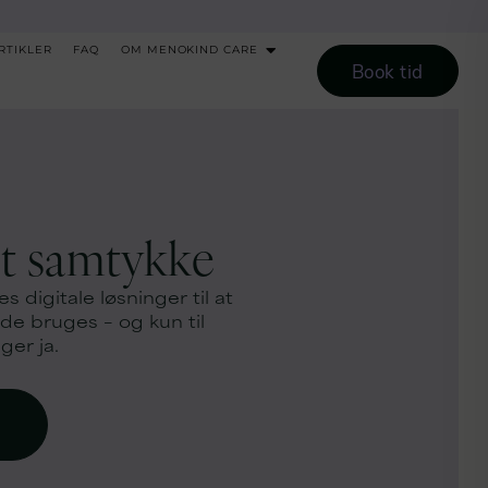
RTIKLER
FAQ
OM MENOKIND CARE
Book tid
it samtykke
es digitale løsninger til at
 de bruges – og kun til
ger ja.