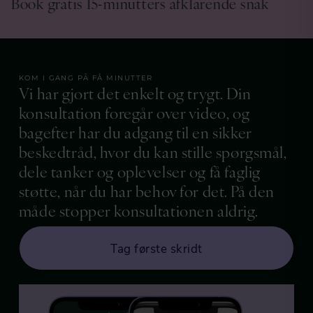
gratis 15-minutters afklarende snak
Book gr
KOM I GANG PÅ FÅ MINUTTER
Vi har gjort det enkelt og trygt. Din
konsultation foregår over video, og
bagefter har du adgang til en sikker
beskedtråd, hvor du kan stille spørgsmål,
dele tanker og oplevelser og få faglig
støtte, når du har behov for det. På den
måde stopper konsultationen aldrig.
Tag første skridt