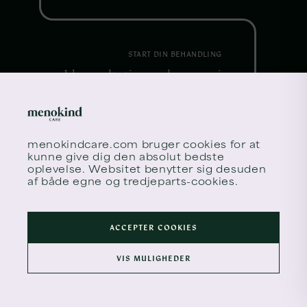
START DIN BEHANDLING
I konsultationen lægger vi
4
sammen en plan, der tager
udgangspunkt i dine
symptomer, din situation og
menokindcare.com
bruger cookies for at
dine ønsker. Hvis det er
kunne give dig den absolut bedste
relevant, kan vores læger
oplevelse. Websitet benytter sig desuden
af både egne og tredjeparts-cookies.
udskrive recepter, og vi kan
henvise til ultralyd eller
andre undersøgelser.
ACCEPTER COOKIES
VIS MULIGHEDER
MÆRK AT VI ER HER