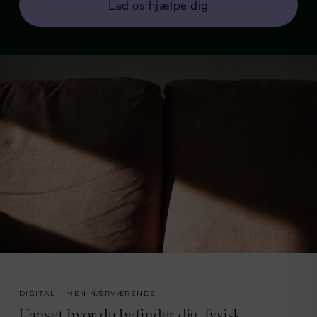
Lad os hjælpe dig
DIGITAL – MEN NÆRVÆRENDE
Uanset hvor du befinder dig, fysisk,