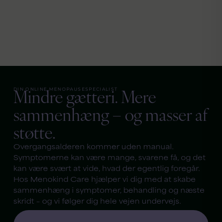
Mindre gætteri. Mere
DIN ONLINE MENOPAUSESPECIALIST
sammenhæng – og masser af
støtte.
Overgangsalderen kommer uden manual.
Symptomerne kan være mange, svarene få, og det
kan være svært at vide, hvad der egentlig foregår.
Hos Menokind Care hjælper vi dig med at skabe
sammenhæng i symptomer, behandling og næste
skridt – og vi følger dig hele vejen undervejs.