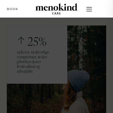
BOOK
25%
oplever så alvorlige
symptomer, at det
påvirker deres
livskvalitet og
arbejdsliv.