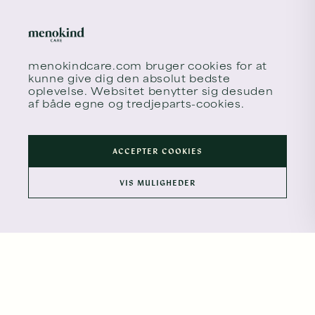
Hvis du er i et aktivt forløb, skal du
sende beskeder via din
patientportal. Her kan du
kommunikere sikkert og krypteret
menokindcare.com
bruger cookies for at
med dit behandlerteam om dit
kunne give dig den absolut bedste
forløb.
oplevelse. Websitet benytter sig desuden
af både egne og tredjeparts-cookies.
LOG IND
ACCEPTER COOKIES
VIS MULIGHEDER
PRESSE OG MEDIER
SAMARBEJDE OG
PARTNERSKABER