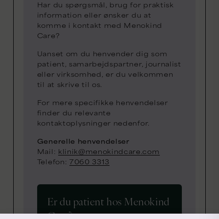
Har du spørgsmål, brug for praktisk
information eller ønsker du at
komme i kontakt med Menokind
Care?
Uanset om du henvender dig som
patient, samarbejdspartner, journalist
eller virksomhed, er du velkommen
til at skrive til os.
For mere specifikke henvendelser
finder du relevante
kontaktoplysninger nedenfor.
Generelle henvendelser
Mail:
klinik@menokindcare.com
Telefon:
7060 3313
Er du patient hos Menokind
Care?