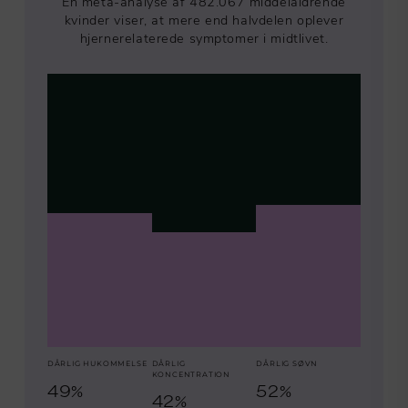
En meta-analyse af 482.067 middelaldrende
kvinder viser, at mere end halvdelen oplever
hjernerelaterede symptomer i midtlivet.
DÅRLIG HUKOMMELSE
DÅRLIG
DÅRLIG SØVN
KONCENTRATION
49
%
52
%
42
%