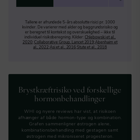
Tallene er afrundede 5-års absolutte risici pr. 1000
kvinder. De varierer med alder og baggrundsrisiko og
er beregnet til kontekst og overskuelighed – ikke til
individuel risikoberegning. Kilder:
Chlebowski et al.,
2020
;
Collaborative Group, Lancet 2019
;
Abenhaim et
al., 2022
;
Asi et al., 2016
;
Stute et al., 2018
Brystkræftrisiko ved forskellige
hormonbehandlinger
WHI og nyere reviews har vist, at risikoen
afhænger af både hormon-type og kombination.
Grafen sammenligner østrogen alene,
kombinationsbehandling med gestagen samt
østrogen med mikroniseret progesteron.