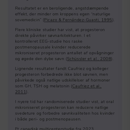
Resultatet er en beroligende, angstdæmpende
effekt, der minder om kroppens egen “naturlige
sovemedicin” (
Picazo & Fernández-Guasti, 1995
).
Flere kliniske studier har vist, at progesteron
direkte påvirker søvnarkitekturen. I et
kontrolleret EEG-studie hos raske
postmenopausale kvinder reducerede
mikroniseret progesteron antallet af opvågninger
og øgede den dybe søvn (
Schüssler et al., 2008
).
Lignende resultater fandt Caufriez og kolleger:
progesteron forbedrede ikke blot søvnen, men
påvirkede også natlige udskillelser af hormoner
som GH, TSH og melatonin (
Caufriez et al.,
2011
).
I nyere tid har randomiserede studier vist, at oral
mikroniseret progesteron kan reducere natlige
svedeture og forbedre søvnkvaliteten hos kvinder
i både peri- og postmenopausen.
Et canadisk multicenterstudie fra 2023