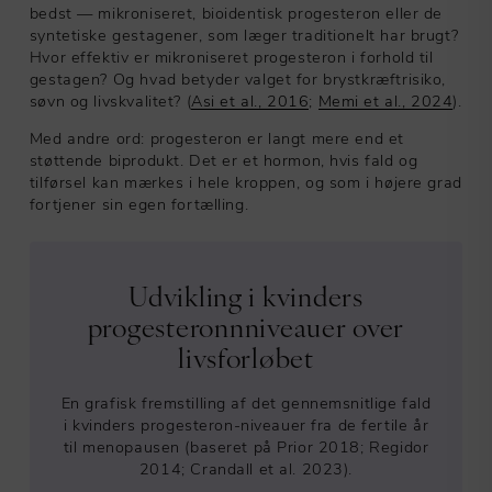
bedst — mikroniseret, bioidentisk progesteron eller de
syntetiske gestagener, som læger traditionelt har brugt?
Hvor effektiv er mikroniseret progesteron i forhold til
gestagen? Og hvad betyder valget for brystkræftrisiko,
søvn og livskvalitet? (
Asi et al., 2016
;
Memi et al., 2024
).
Med andre ord: progesteron er langt mere end et
støttende biprodukt. Det er et hormon, hvis fald og
tilførsel kan mærkes i hele kroppen, og som i højere grad
fortjener sin egen fortælling.
Udvikling i kvinders
progesteronnniveauer over
livsforløbet
En grafisk fremstilling af det gennemsnitlige fald
i kvinders progesteron-niveauer fra de fertile år
til menopausen (baseret på Prior 2018; Regidor
2014; Crandall et al. 2023).