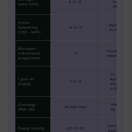
0 til −2
lavere risik
alene (CEE)
WHI-opføl
Kombi-
Øget risiko 
behandling
+4 til +5
store review
(CEE + MPA)
Østrogen +
Foreløbige da
mikroniseret
~0
sikker øgning
progesteron
Ca. 10–14% r
1 glas vin
øgning pr. 1
+1 til +2
dagligt
alkohol/dag
til 5-års abs
Overvægt
Afhænger af
+15 eller flere
(BMI >30)
og baseline
Estimat for l
Daglig rygning
+20 til +25
daglig rygni