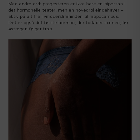
Med andre ord: progesteron er ikke bare en biperson i
det hormonelle teater, men en hovedrolleindehaver –
aktiv på alt fra livmoderslimhinden til hippocampus.
Det er også det første hormon, der forlader scenen, før
østrogen følger trop.