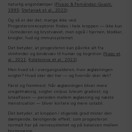
naturlig angstdæmper (
Picazo & Fernández-Guasti,
1995
;
Stefaniak et al., 2023
).
Og så er der det, mange ikke ved:
Progesteronreceptorer findes i hele kroppen — ikke kun
i livmoderen og brystvævet, men også i hjernen, blodkar,
knogler, hud og immunsystemet.
Det betyder, at progesteron kan påvirke alt fra
slimhinder og bindevæv til humør og kognition (
Nagy et
al., 2021
;
Kolatorova et al., 2022
).
Men hvad så i overgangsalderen, hvor ægløsningen
svigter? Hvad sker der her — og hvornår sker det?
Først og fremmest: Når ægløsningen bliver mere
uregelmæssig, svigter corpus luteum gradvist, og
lutealfasen — perioden mellem ægløsning og næste
menstruation — bliver kortere og mere ustabil.
Det betyder, at kroppen i stigende grad mister den
dæmpende, beroligende effekt, som progesteron
normalt har på nervesystemet og på balancen mellem
hormonerne.