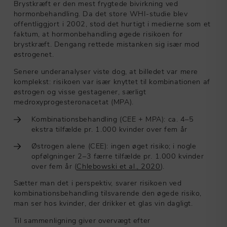
Brystkræft er den mest frygtede bivirkning ved
hormonbehandling. Da det store WHI-studie blev
offentliggjort i 2002, stod det hurtigt i medierne som et
faktum, at hormonbehandling øgede risikoen for
brystkræft. Dengang rettede mistanken sig især mod
østrogenet.
Senere underanalyser viste dog, at billedet var mere
komplekst: risikoen var især knyttet til kombinationen af
østrogen og visse gestagener, særligt
medroxyprogesteronacetat (MPA).
Kombinationsbehandling (CEE + MPA): ca. 4–5
ekstra tilfælde pr. 1.000 kvinder over fem år
Østrogen alene (CEE): ingen øget risiko; i nogle
opfølgninger 2–3 færre tilfælde pr. 1.000 kvinder
over fem år (
Chlebowski et al., 2020
).
Sætter man det i perspektiv, svarer risikoen ved
kombinationsbehandling tilsvarende den øgede risiko,
man ser hos kvinder, der drikker et glas vin dagligt.
Til sammenligning giver overvægt efter