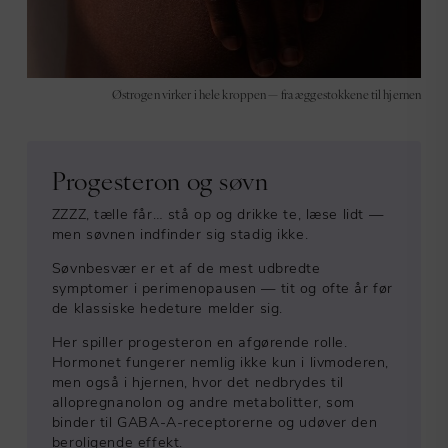
Østrogen virker i hele kroppen — fra æggestokkene til hjernen
Progesteron og søvn
ZZZZ, tælle får… stå op og drikke te, læse lidt —
men søvnen indfinder sig stadig ikke.
Søvnbesvær er et af de mest udbredte
symptomer i perimenopausen — tit og ofte år før
de klassiske hedeture melder sig.
Her spiller progesteron en afgørende rolle.
Hormonet fungerer nemlig ikke kun i livmoderen,
men også i hjernen, hvor det nedbrydes til
allopregnanolon og andre metabolitter, som
binder til GABA-A-receptorerne og udøver den
beroligende effekt.