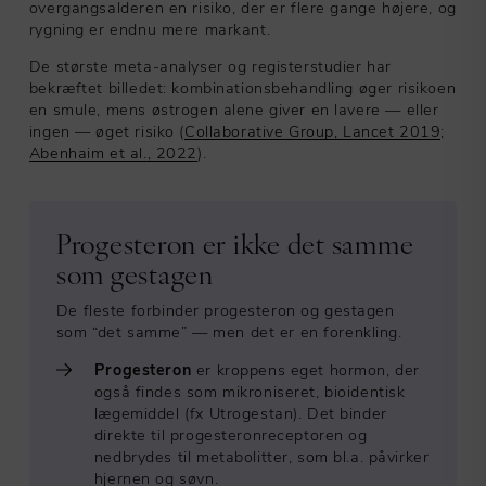
overgangsalderen en risiko, der er flere gange højere, og
rygning er endnu mere markant.
De største meta-analyser og registerstudier har
bekræftet billedet: kombinationsbehandling øger risikoen
en smule, mens østrogen alene giver en lavere — eller
ingen — øget risiko (
Collaborative Group, Lancet 2019
;
Abenhaim et al., 2022
).
Progesteron er ikke det samme
som gestagen
De fleste forbinder progesteron og gestagen
som “det samme” — men det er en forenkling.
Progesteron
er kroppens eget hormon, der
også findes som mikroniseret, bioidentisk
lægemiddel (fx Utrogestan). Det binder
direkte til progesteronreceptoren og
nedbrydes til metabolitter, som bl.a. påvirker
hjernen og søvn.