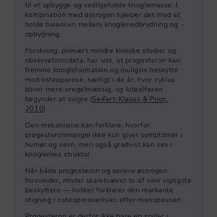
til at opbygge og vedligeholde knoglemasse. I
kombination med østrogen hjælper det med at
holde balancen mellem knoglenedbrydning og -
opbygning.
Forskning, primært mindre kliniske studier og
observationsdata, har vist, at progesteron kan
fremme knogleformation og muligvis beskytte
mod osteoporose, særligt i de år, hvor cyklus
bliver mere uregelmæssig, og lutealfasen
begynder at svigte (
Seifert-Klauss & Prior,
2010
).
Den mekanisme kan forklare, hvorfor
progesteronmangel ikke kun giver symptomer i
humør og søvn, men også gradvist kan ses i
knoglernes struktur.
Når både progesteron og senere østrogen
forsvinder, mister skeletvævet to af sine vigtigste
beskyttere — hvilket forklarer den markante
stigning i osteoporoserisiko efter menopausen.
Progesteron er derfor ikke bare en spiller i