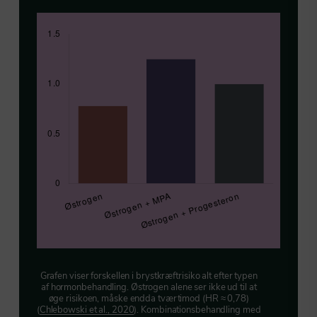
Grafen viser forskellen i brystkræftrisiko alt efter typen
af hormonbehandling. Østrogen alene ser ikke ud til at
øge risikoen, måske endda tværtimod (HR ≈ 0,78)
(
Chlebowski et al., 2020
). Kombinationsbehandling med