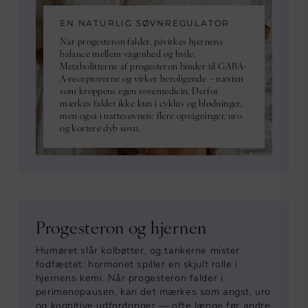
EN NATURLIG SØVNREGULATOR
Når progesteron falder, påvirkes hjernens
balance mellem vågenhed og hvile.
Metabolitterne af progesteron binder til GABA-
A-receptorerne og virker beroligende – næsten
som kroppens egen sovemedicin. Derfor
mærkes faldet ikke kun i cyklus og blødninger,
men også i nattesøvnen: flere opvågninger, uro
og kortere dyb søvn.
Progesteron og hjernen
Humøret slår kolbøtter, og tankerne mister
fodfæstet: hormonet spiller en skjult rolle i
hjernens kemi. Når progesteron falder i
perimenopausen, kan det mærkes som angst, uro
og kognitive udfordringer — ofte længe før andre