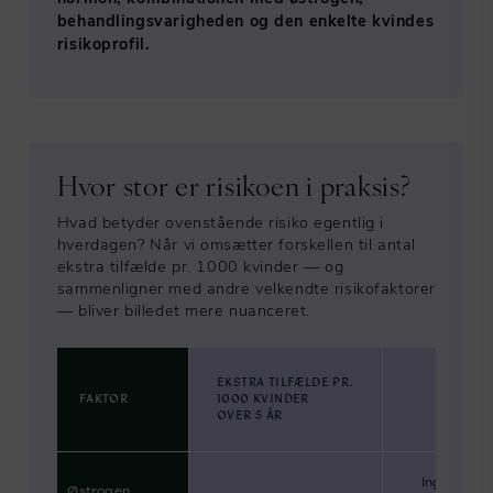
behandlingsvarigheden og den enkelte kvindes
risikoprofil.
Hvor stor er risikoen i praksis?
Hvad betyder ovenstående risiko egentlig i
hverdagen? Når vi omsætter forskellen til antal
ekstra tilfælde pr. 1000 kvinder — og
sammenligner med andre velkendte risikofaktorer
— bliver billedet mere nuanceret.
EKSTRA TILFÆLDE PR.
FAKTOR
1000 KVINDER
BEMÆRK
OVER 5 ÅR
Ingen eller
Østrogen