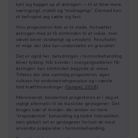
tykt lag bygget op af østrogen — til at blive mere
næringsrigt, stabilt og “modtageligt”. Dermed kan
et befrugtet æg sætte sig fast.
Hvis progesteron ikke er til stede, fortsætter
østrogen med at få slimhinden til at vokse, men
vævet bliver skrøbeligt og umodent. Resultatet:
et miljø, der ikke kan understøtte en graviditet.
Det er også her, betydningen i hormonbehandling
bliver tydelig: Når kvinder i overgangsalderen får
østrogen, kan slimhinden begynde at vokse.
Tilføres der ikke samtidig progesteron, øges
risikoen for endometriehyperplasi og i værste
fald kræftforandringer (
Gompel, 2018
).
Mikroniseret, bioidentisk progesteron er i dag et
vigtigt alternativ til de klassiske gestagener. Det
bruges især af kvinder, der ønsker en mere
“kropsidentisk” behandling og bedre tolerabilitet,
men globalt set er gestagener fortsat de mest
anvendte præparater i hormonbehandling.