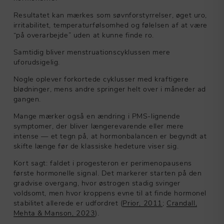
Resultatet kan mærkes som søvnforstyrrelser, øget uro,
irritabilitet, temperaturfølsomhed og følelsen af at være
“på overarbejde” uden at kunne finde ro.
Samtidig bliver menstruationscyklussen mere
uforudsigelig.
Nogle oplever forkortede cyklusser med kraftigere
blødninger, mens andre springer helt over i måneder ad
gangen.
Mange mærker også en ændring i PMS-lignende
symptomer, der bliver længerevarende eller mere
intense — et tegn på, at hormonbalancen er begyndt at
skifte længe før de klassiske hedeture viser sig.
Kort sagt: faldet i progesteron er perimenopausens
første hormonelle signal. Det markerer starten på den
gradvise overgang, hvor østrogen stadig svinger
voldsomt, men hvor kroppens evne til at finde hormonel
stabilitet allerede er udfordret (
Prior, 2011
;
Crandall,
Mehta & Manson, 2023
).