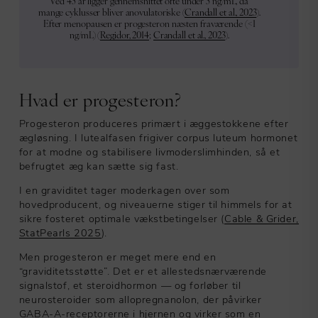
Ved 45 år ligger gennemsnittet ofte under 5 ng/mL, da
mange cyklusser bliver anovulatoriske (
Crandall et al., 2023
).
Efter menopausen er progesteron næsten fraværende (<1
ng/mL) (
Regidor, 2014
;
Crandall et al., 2023
).
Hvad er progesteron?
Progesteron produceres primært i æggestokkene efter
ægløsning. I lutealfasen frigiver corpus luteum hormonet
for at modne og stabilisere livmoderslimhinden, så et
befrugtet æg kan sætte sig fast.
I en graviditet tager moderkagen over som
hovedproducent, og niveauerne stiger til himmels for at
sikre fosteret optimale vækstbetingelser (
Cable & Grider,
StatPearls 2025
).
Men progesteron er meget mere end en
“graviditetsstøtte”. Det er et allestedsnærværende
signalstof, et steroidhormon — og forløber til
neurosteroider som allopregnanolon, der påvirker
GABA-A-receptorerne i hjernen og virker som en