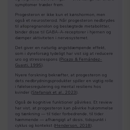
symptomer træder frem.
Progesteron er ikke kun et kønshormon, men
også et neurosteroid. Når progesteron nedbrydes
til allopregnanolon og beslægtede metabolitter,
binder disse til GABA-A-receptorer i hjernen og
dæmper aktiviteten i nervesystemet.
Det giver en naturlig angstdæmpende effekt,
som i dyreforsøg tydeligt har vist sig at reducere
uro og stressrespons (
Picazo & Fernández-
Guasti, 1995
).
Nyere forskning bekræfter, at progesteron og
dets nedbrydningsprodukter spiller en vigtig rolle
i følelsesregulering og mental resiliens hos
kvinder (
Stefaniak et al., 2023
).
Også de kognitive funktioner påvirkes. Et review
har vist, at progesteron kan påvirke hukommelse
og tænkning — til tider forbedrende, til tider
hæmmende — afhængigt af dosis, tidspunkt i
cyklus og kontekst (
Henderson, 2018
).