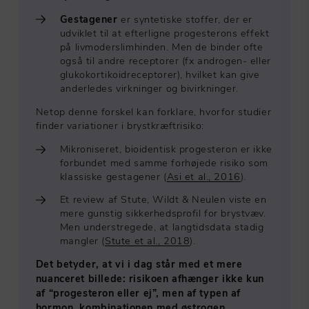
Gestagener
er syntetiske stoffer, der er
udviklet til at efterligne progesterons effekt
på livmoderslimhinden. Men de binder ofte
også til andre receptorer (fx androgen- eller
glukokortikoidreceptorer), hvilket kan give
anderledes virkninger og bivirkninger.
Netop denne forskel kan forklare, hvorfor studier
finder variationer i brystkræftrisiko:
Mikroniseret, bioidentisk progesteron er ikke
forbundet med samme forhøjede risiko som
klassiske gestagener (
Asi et al., 2016
).
Et review af Stute, Wildt & Neulen viste en
mere gunstig sikkerhedsprofil for brystvæv.
Men understregede, at langtidsdata stadig
mangler (
Stute et al., 2018
).
Det betyder, at vi i dag står med et mere
nuanceret billede: risikoen afhænger ikke kun
af “progesteron eller ej”, men af typen af
hormon, kombinationen med østrogen,