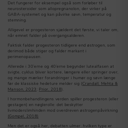
Det fungerer for eksempel også som forløber til
neurosteroider som allopregnanolon, der virker på
GABA-systemet og kan påvirke søvn, temperatur og
stemning.
Alligevel er progesteron sjældent det første, vi taler om,
når emnet falder på overgangsalderen.
Faktisk falder progesteron tidligere end østrogen, som
derimod både stiger og falder markant i
perimenopausen.
Allerede i 30’erne og 40’erne begynder lutealfasen at
svigte, cyklus bliver kortere, længere eller springer over,
og mange mærker forandringer i humør og søvn længe
før de klassiske hedeture melder sig (
Crandall, Mehta &
Manson, 2023
;
Prior, 2018
).
I hormonbehandlingens verden spiller progesteron (eller
gestagen) en nøglerolle: det beskytter
livmoderslimhinden mod overdreven østrogenpåvirkning
(Gompel, 2018)
Men det er også her, debatten ulmer: hvilken type er