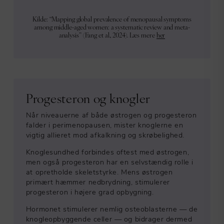
Kilde: “Mapping global prevalence of menopausal symptoms
among middle-aged women: a systematic review and meta-
analysis” (Fang et al., 2024). Læs mere
her
Progesteron og knogler
Når niveauerne af både østrogen og progesteron
falder i perimenopausen, mister knoglerne en
vigtig allieret mod afkalkning og skrøbelighed.
Knoglesundhed forbindes oftest med østrogen,
men også progesteron har en selvstændig rolle i
at opretholde skeletstyrke. Mens østrogen
primært hæmmer nedbrydning, stimulerer
progesteron i højere grad opbygning.
Hormonet stimulerer nemlig osteoblasterne — de
knogleopbyggende celler — og bidrager dermed