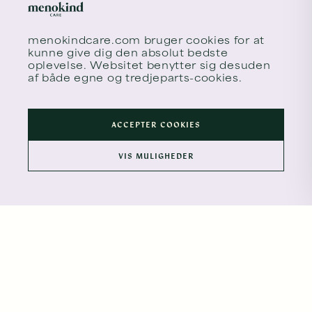
menokindcare.com
bruger cookies for at
kunne give dig den absolut bedste
oplevelse. Websitet benytter sig desuden
af både egne og tredjeparts-cookies.
ACCEPTER COOKIES
VIS MULIGHEDER
FAGLIG TILGANG
Behandlere hos Menokind Care
Menokind Care huser både læger og
specialsygeplejersker med erfaring inden for
kvinders sundhed og hormonelle forandringer.