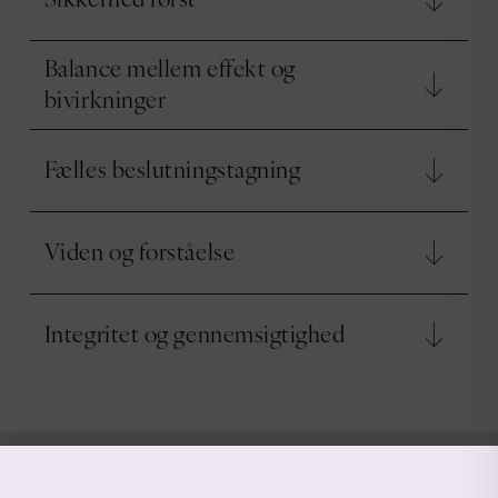
Balance mellem effekt og
bivirkninger
Fælles beslutningstagning
Viden og forståelse
Integritet og gennemsigtighed