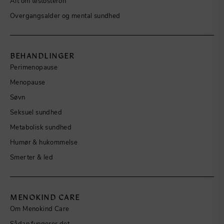
Alt om testosteron
Overgangsalder og mental sundhed
BEHANDLINGER
Perimenopause
Menopause
Søvn
Seksuel sundhed
Metabolisk sundhed
Humør & hukommelse
Smerter & led
MENOKIND CARE
Om Menokind Care
Sådan fungerer det