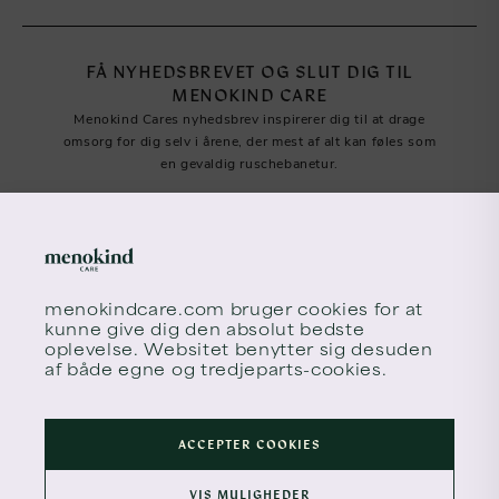
FÅ NYHEDSBREVET OG SLUT DIG TIL
MENOKIND CARE
Menokind Cares nyhedsbrev inspirerer dig til at drage
omsorg for dig selv i årene, der mest af alt kan føles som
en gevaldig ruschebanetur.
menokindcare.com
bruger cookies for at
kunne give dig den absolut bedste
oplevelse. Websitet benytter sig desuden
af både egne og tredjeparts-cookies.
Tilmeld meno times
ACCEPTER COOKIES
VIS MULIGHEDER