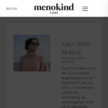
BOOK
SARA TRIER-
MØRCH
CHIEF MEDICAL
OFFICER
Sara Trier-Mørch har
det overordnede
lægefaglige ansvar i
Menokind Care og
sikrer, at klinikkens
udredning,
behandling og
arbejdsgange lever
op til gældende