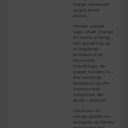
faglige standarder
og god klinisk
praksis.
Hendes arbejde
tager afsæt i mange
års klinisk erfaring
som gynækolog og
et indgående
kendskab til de
hormonelle
forandringer, der
præger kvinders liv –
ikke mindst de
komplekse og ofte
sammensatte
symptomer, der
opstår i midtlivet.
Interessen for
overgangsalderens
biologiske og kliniske
mekanismer har