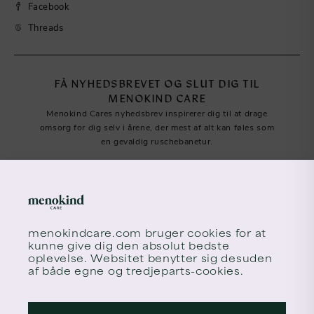
Facebook
Threads
FÅ NYHEDSBREVET OG SLUT DIG TIL
MENOKIND CARE
Menokind Cares nyhedsbrev inspirerer dig til at drage
omsorg for dig selv i årene, der mest af alt kan føles som
en gevaldig ruschebanetur.
menokindcare.com
bruger cookies for at
kunne give dig den absolut bedste
oplevelse. Websitet benytter sig desuden
af både egne og tredjeparts-cookies.
Tilmeld meno times