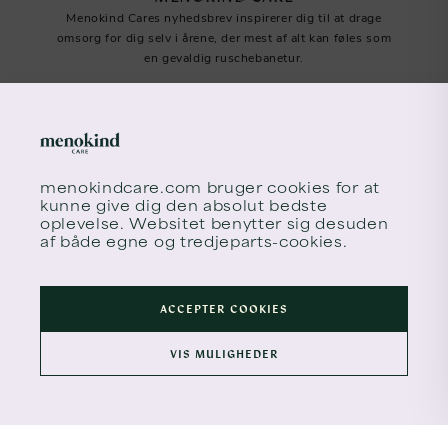
Menokind Cares nyhedsbrev inspirerer dig til at drage
omsorg for dig selv i årene, der mest af alt kan føles som
en gevaldig ruschebanetur.
menokindcare.com
bruger cookies for at
kunne give dig den absolut bedste
oplevelse. Websitet benytter sig desuden
af både egne og tredjeparts-cookies.
Tilmeld meno times
ACCEPTER COOKIES
VIS MULIGHEDER
© 2026 MENOKIND. ALL RIGHTS RESERVED.