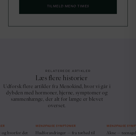
TILMELD MENO TIMES
RELATEREDE ARTIKLER
Læs flere historier
Udforsk flere artikler fra Menokind, hvor vi går i
dybden med hormoner, hjerne, symptomer og
sammenhænge, der alt for længe er blevet
overset.
MER
MENOPAUSE SYMPTOMER
MENOPAUSE SYM
 og hvorfor det
Hudforandringer — fra tørhed til
Akne — teenage