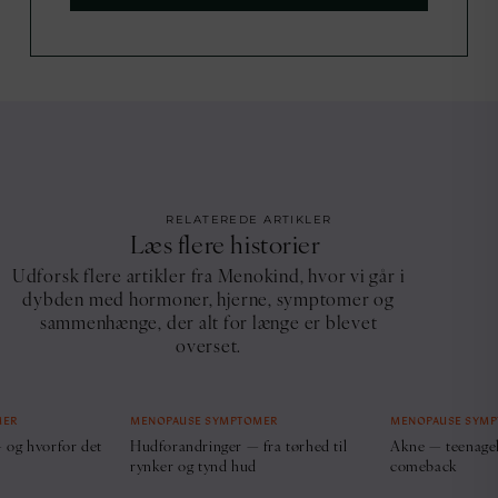
RELATEREDE ARTIKLER
Læs flere historier
Udforsk flere artikler fra Menokind, hvor vi går i
dybden med hormoner, hjerne, symptomer og
sammenhænge, der alt for længe er blevet
overset.
MER
MENOPAUSE SYMPTOMER
MENOPAUSE SYM
 og hvorfor det
Hudforandringer — fra tørhed til
Akne — teenage
rynker og tynd hud
comeback