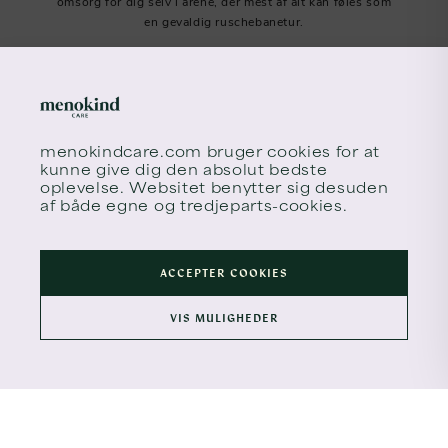
omsorg for dig selv i årene, der mest af alt kan føles som
en gevaldig ruschebanetur.
menokindcare.com
bruger cookies for at
kunne give dig den absolut bedste
oplevelse. Websitet benytter sig desuden
af både egne og tredjeparts-cookies.
Tilmeld meno times
ACCEPTER COOKIES
VIS MULIGHEDER
© 2026 MENOKIND. ALL RIGHTS RESERVED.
BRUGERVILKÅR
SIKKERHED
COOKIEPOLITIK